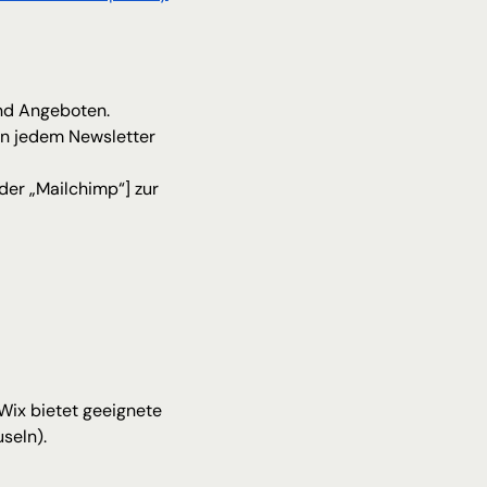
nd Angeboten.
 in jedem Newsletter 
der „Mailchimp“] zur 
 Wix bietet geeignete 
seln).